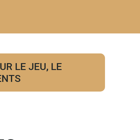
R LE JEU, LE
ENTS