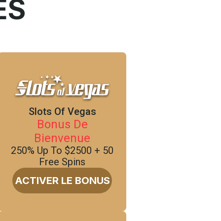
ES
Slots Of Vegas
Bonus De
Bienvenue
250% Up To $2500 + 50
Free Spins
ACTIVER LE BONUS