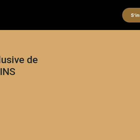
S’in
lusive de
PINS