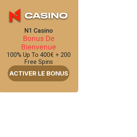
N1 Casino
Bonus De
Bienvenue
100% Up To 400€ + 200
Free Spins
ACTIVER LE BONUS