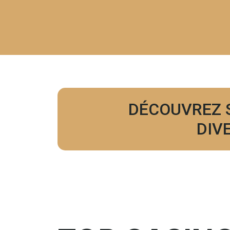
DÉCOUVREZ S
DIV