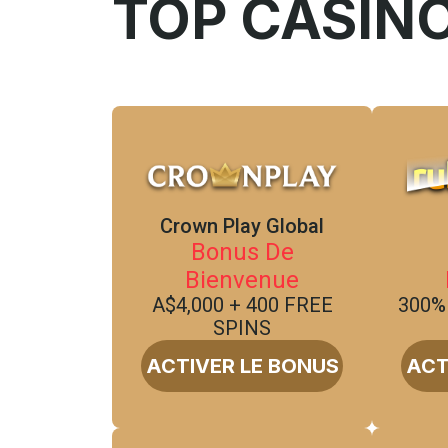
TOP CASIN
Crown Play Global
Bonus De
Bienvenue
A$4,000 + 400 FREE
300% 
SPINS
ACTIVER LE BONUS
ACT