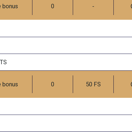
 bonus
0
-
TS
 bonus
0
50 FS