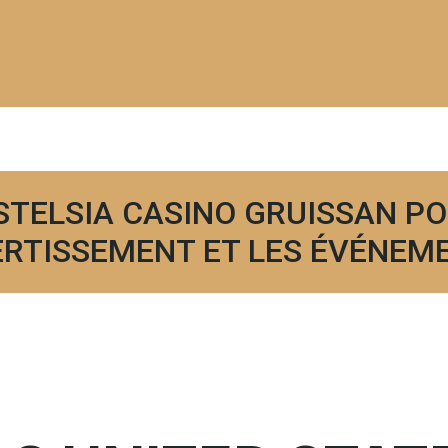
TELSIA CASINO GRUISSAN POU
ERTISSEMENT ET LES ÉVÉNEM